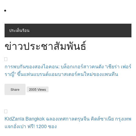
ประเด็นร้อน
MENU
ข่าวประชาสัมพันธ์
สุขภาพ
เครื่องสำอางค์
การพบกันของสองไอคอน: บล็อกเกอร์สาวคนดัง “เชียร่า เฟอร์
ลดความอ้วน
ราญี่” ขึ้นแท่นแบรนด์แอมบาสเตอร์คนใหม่ของแพนทีน
ไลฟ์สไตล์
Share
2005 Views
ข่าวประชาสัมพันธ์
KidZania Bangkok ฉลองเทศกาลตรุษจีน คิดส์ซาเนีย กรุงเทพ
แจกอั่งเปา ฟรี! 1200 ซอง