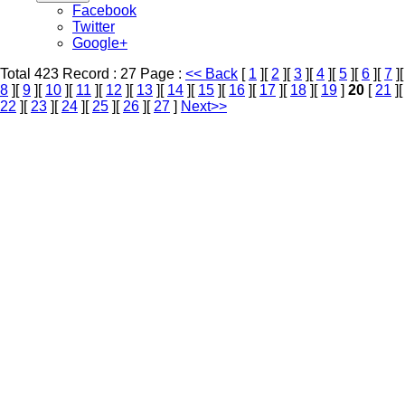
Facebook
Twitter
Google+
Total 423 Record : 27 Page :
<< Back
[
1
][
2
][
3
][
4
][
5
][
6
][
7
][
8
][
9
][
10
][
11
][
12
][
13
][
14
][
15
][
16
][
17
][
18
][
19
]
20
[
21
][
22
][
23
][
24
][
25
][
26
][
27
]
Next>>