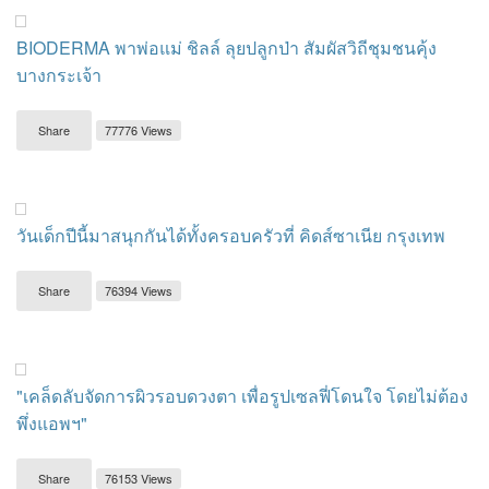
BIODERMA พาพ่อแม่ ชิลล์ ลุยปลูกป่า สัมผัสวิถีชุมชนคุ้ง
บางกระเจ้า
Share
77776 Views
วันเด็กปีนี้มาสนุกกันได้ทั้งครอบครัวที่ คิดส์ซาเนีย กรุงเทพ
Share
76394 Views
"เคล็ดลับจัดการผิวรอบดวงตา เพื่อรูปเซลฟี่โดนใจ โดยไม่ต้อง
พึ่งแอพฯ"
Share
76153 Views