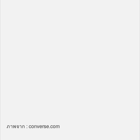
ภาพจาก : converse.com