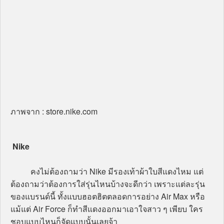
ภาพจาก : store.nike.com
Nike
คงไม่ต้องถามว่า Nike มีรองเท้าผ้าใบสีแดงไหม แต่
ต้องถามว่าต้องการใส่รุ่นไหนบ้างจะดีกว่า เพราะแต่ละรุ่น
ของแบรนด์นี้ ทั้งแบบฮอตฮิตตลอดการอย่าง Air Max หรือ
แม้แต่ Air Force ก็ทำสีแดงออกมาเอาใจสาว ๆ เพียบ ใคร
ชอบแบบไหนก็จัดแบบนั้นเลยจ้า