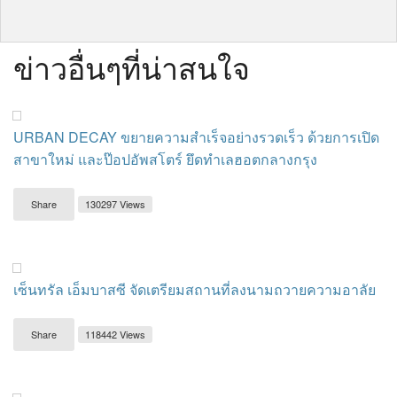
ข่าวอื่นๆที่น่าสนใจ
URBAN DECAY ขยายความสำเร็จอย่างรวดเร็ว ด้วยการเปิด
สาขาใหม่ และป๊อปอัพสโตร์ ยึดทำเลฮอตกลางกรุง
Share
130297 Views
เซ็นทรัล เอ็มบาสซี จัดเตรียมสถานที่ลงนามถวายความอาลัย
Share
118442 Views