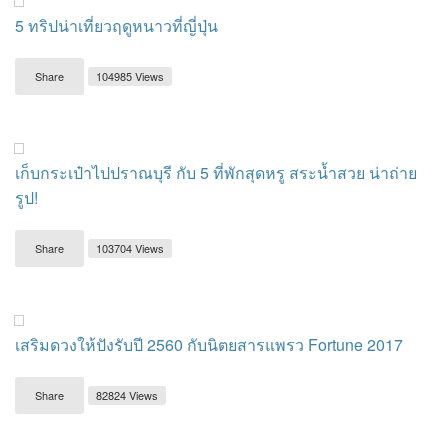
5 ทริปน่าเที่ยวฤดูหนาวที่ญี่ปุ่น
Share
104985 Views
เก็บกระเป๋าไปปราณบุรี กับ 5 ที่พักสุดหรู สระน้ำสวย น่าถ่าย
รูป!
Share
103704 Views
เสริมดวงให้ปังรับปี 2560 กับนิตยสารแพรว Fortune 2017
Share
82824 Views