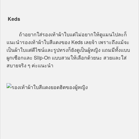
Keds
ถ้าอยากใส่รองเท้าผ้าใบแต่ไม่อยากให้ดูแมนไปละก็
แนะนำรองเท้าผ้าใบสีแดงของ Keds เลยจ้า เพราะถึงแม้จะ
เป็นผ้าใบแต่ดีไซน์และรูปทรงก็ยังดูเป็นผู้หญิง แถมมีทั้งแบบ
ผูกเชือกและ Slip-On แบบสวมให้เลือกด้วยนะ สวยและใส่
สบายจริง ๆ ค่ะแนะนำ