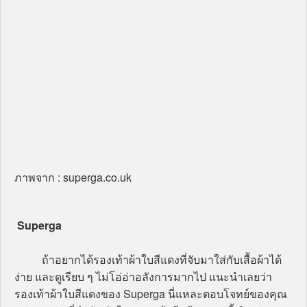
ภาพจาก : superga.co.uk
Superga
ถ้าอยากได้รองเท้าผ้าใบสีแดงที่จับมาใส่กับเสื้อผ้าได้
ง่าย และดูเรียบ ๆ ไม่โอ่อ่าอลังการมากไป แนะนำเลยว่า
รองเท้าผ้าใบสีแดงของ Superga นี่แหละตอบโจทย์ของคุณ