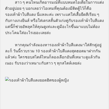
สาว ๆ คนไหนเกิดอารมณ์ที่แบบหมดไอเดียในการแต่ง
ตัวอยู่บ่อย ๆ บอกเลยว่าไอเทมที่คุณต้องมีติดตู้ไว้ก็คือ
รองเท้าผ้าใบสีแดง นี่แหละค่ะ เพราะแค่ใส่เสื้อยืดสีเรียบ ๆ
กับกางเกงยีนส์ หรือใส่เดรสสั้นตัวเก่งคู่กับรองเท้าผ้าใบสีแดง
แค่นี้ก็ช่วยอัพลุคให้คุณดูเท่และดูมีอะไรขึ้นมาแบบไม่ต้อง
ประโคมใส่อะไรเยอะเลยล่ะ
หากคุณกำลังมองหารองเท้าผ้าใบสีแดงมาใส่สักคู่อยู่
ละก็ วันนี้รวบรวม 10 รองเท้าผ้าใบสีแดงสุดฮอตมาฝากกัน
แล้วค่ะ ใครชอบสไตล์ไหนก็ลองเลือกอันที่เหมาะดูแล้วกัน
เนอะ รับรองว่าเหมาะกับสาว ๆ ทุกสไตล์เลยล่ะ