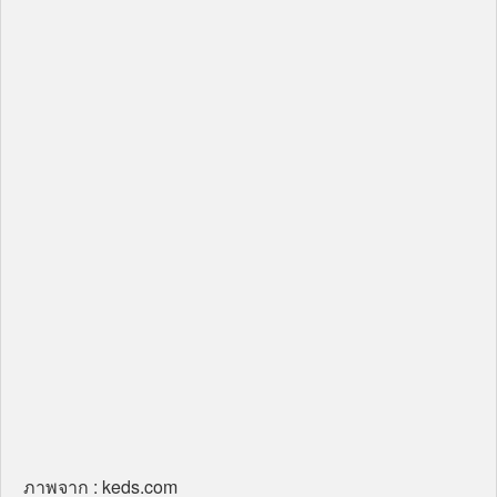
ภาพจาก : keds.com