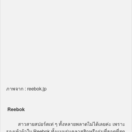
ภาพจาก : reebok.jp
Reebok
สาวสายสปอร์ตเท่ ๆ ทั้งหลายพลาดไม่ได้เลยค่ะ เพราะ
รองเท้าผ้าใบ Reebok ทั้งแบบรุ่นคลาสสิกหรือรุ่นที่ฮอตที่สุด