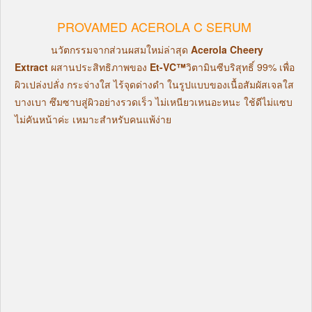
PROVAMED ACEROLA C SERUM
นวัตกรรมจากส่วนผสมใหม่ล่าสุด
Acerola Cheery
Extract
ผสานประสิทธิภาพของ
Et-VC™
วิตามินซีบริสุทธิ์ 99% เพื่อ
ผิวเปล่งปลั่ง กระจ่างใส ไร้จุดด่างดำ ในรูปแบบของเนื้อสัมผัสเจลใส
บางเบา ซึมซาบสู่ผิวอย่างรวดเร็ว ไม่เหนียวเหนอะหนะ ใช้ดีไม่แซบ
ไม่คันหน้าค่ะ เหมาะสำหรับคนแพ้ง่าย