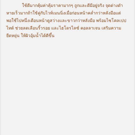
ใช้ดีมากคุ้มค่าคุ้มราคามากๆ ถูกและดีมีอยู่จริง จุดด่างดำ
หายเร็วมากถ้าใช้คู่กับไวท์เมนนิ่งเมื่อก่อนหน้าคล่ำกว่าหลังมือแต่
พอใช้ไปหนึ่งเดือนหน้าดูสว่างและขาวกว่าหลังมือ พร้อมไซโคลเปป
ไทด์ ช่วยลดเลือนริ้วรอย และไฮโดรไลซ์ คอลลาเจน เสริมความ
ยืดหยุ่น ให้ผิวอุ้มน้ำได้ดีขึ้น