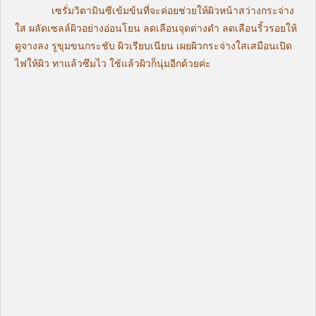
เซรั่มวิตามินซีเข้มข้นที่จะค่อยช่วยให้ผิวหน้าสว่างกระจ่าง
ใส ผลัดเซลล์ผิวอย่างอ่อนโยน ลดเลือนจุดด่างดำ ลดเลือนริ้วรอยให้
ดูจางลง รูขุมขนกระชับ ผิวเรียบเนียน เผยผิวกระจ่างใสเสมือนเปิด
ไฟให้ผิว ทาแล้วซึมไว ใช้แล้วผิวก็นุ่มอีกด้วยค่ะ