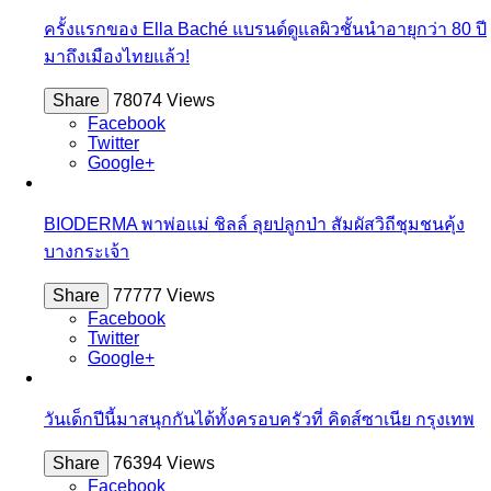
ครั้งแรกของ Ella Baché แบรนด์ดูแลผิวชั้นนำอายุกว่า 80 ปี
มาถึงเมืองไทยแล้ว!
Share
78074 Views
Facebook
Twitter
Google+
BIODERMA พาพ่อแม่ ชิลล์ ลุยปลูกป่า สัมผัสวิถีชุมชนคุ้ง
บางกระเจ้า
Share
77777 Views
Facebook
Twitter
Google+
วันเด็กปีนี้มาสนุกกันได้ทั้งครอบครัวที่ คิดส์ซาเนีย กรุงเทพ
Share
76394 Views
Facebook