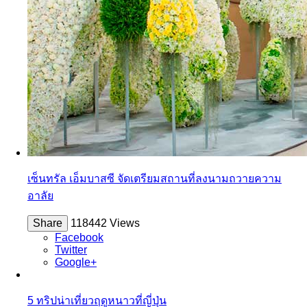
เซ็นทรัล เอ็มบาสซี จัดเตรียมสถานที่ลงนามถวายความ
อาลัย
Share
118442 Views
Facebook
Twitter
Google+
5 ทริปน่าเที่ยวฤดูหนาวที่ญี่ปุ่น