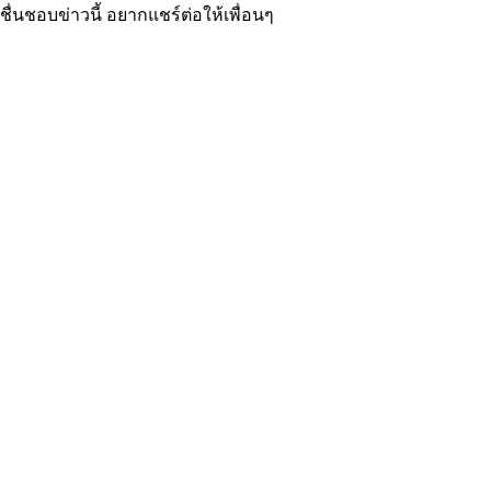
ชื่นชอบข่าวนี้ อยากแชร์ต่อให้เพื่อนๆ