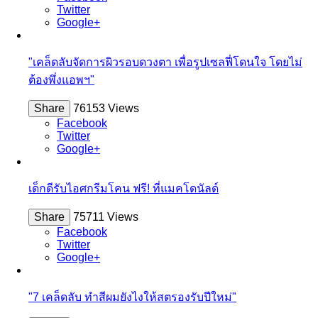
Twitter
Google+
"เคล็ดลับจัดการผิวรอบดวงตา เพื่อรูปเซลฟี่โดนใจ โดยไม่
ต้องพึ่งแอพฯ"
Share
76153 Views
Facebook
Twitter
Google+
เด็กดีรับไอศกรีมโคน ฟรี! ที่แมคโดนัลด์
Share
75711 Views
Facebook
Twitter
Google+
"7 เคล็ดลับ ทำสีผมยังไงให้สตรองรับปีใหม่"