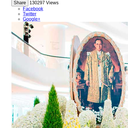
Share
130297 Views
Facebook
Twitter
Google+