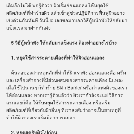
เดิมอีกไม่ได้ พอรู้ตัวว่า ผิวเริ่มอ่อนแอลง ให้หยุดใช้
ผลิตภัณฑ์ที่ทำร้ายผิว แล้วเข้าสู่ช่วงปฏิบัติการฟื้นฟูผิวอย่าง
เร่งด่วนกันทันที วันนี้ id เลยขอมาบอกวิธีกู้หน้าพังให้กลับมา
แข็งแรง มาฝากกันค่ะ
5 วิธีกู้หน้าพัง ให้กลับมาแข็งแรง ต้องทำอย่างไรบ้าง
1. หยุดใช้สารระคายเคืองที่ทำให้ผิวอ่อนแอลง
ต้นตอของสาเหตุหลักที่ทำให้ผิวเราพัง อ่อนแอลงคือ ครีม
และเครื่องสำอางที่มีส่วนผสมของสารระคายเคือง นี่แหละ
เมื่อใช้ไปนานๆ ก็ทำร้าย Skin Barrier หรือกำแพงผิวของเรา
ให้อ่อนแอลง หากเรารู้ตัวแล้วว่า ผิวเรากำลังจะแย่ วิธีการ
แรกเลยก็คือ ให้รีบหยุดใช้สารระคายเคือง หรือครีม
ผลิตภัณฑ์ที่เกี่ยวกับผิวอื่นๆ ที่เราสงสัยว่าอาจเป็นสาเหตุที่
ทำให้ผิวของเราเริ่มมีอาการแย่ลง
2. หยุดสครับผิวไปก่อน