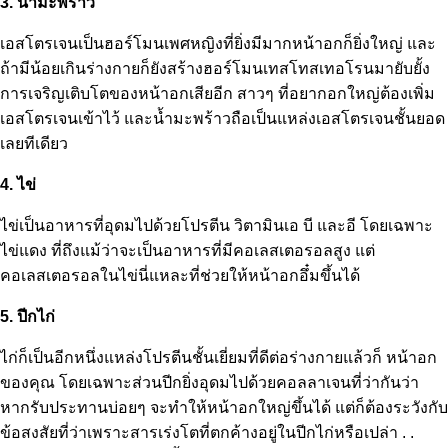
3. น้ำมะพร้าว
เอสโตรเจนเป็นฮอร์โมนเพศหญิงที่ยิ่งมีมากหน้าอกก็ยิ่งใหญ่ และ
ถ้ามีน้อยเกินร่างกายก็ยังสร้างฮอร์โมนเทสโทสเทอโรนมายับยั้ง
การเจริญเติบโตของหน้าอกเสียอีก สาวๆ ที่อยากอกใหญ่ต้องเพิ่ม
เอสโตรเจนเข้าไว้ และน้ำมะพร้าวถือเป็นแหล่งเอสโตรเจนชั้นยอด
เลยทีเดียว
4. ไข่
ไข่เป็นอาหารที่อุดมไปด้วยโปรตีน วิตามินเอ บี และอี โดยเฉพาะ
ไข่แดง ที่ถึงแม้ว่าจะเป็นอาหารที่มีคอเลสเตอรอลสูง แต่
คอเลสเตอรอลในไข่นี่แหละที่ช่วยให้หน้าอกอึ๋มขึ้นได้
5. ปีกไก่
ไก่ก็เป็นอีกหนึ่งแหล่งโปรตีนชั้นเยี่ยมที่ดีต่อร่างกายแล้วก็ หน้าอก
ของคุณ โดยเฉพาะส่วนปีกยิ่งอุดมไปด้วยคอลลาเจนที่ว่ากันว่า
หากรับประทานบ่อยๆ จะทำให้หน้าอกใหญ่ขึ้นได้ แต่ก็ต้องระวังกับ
ข้อสงสัยที่ว่าเพราะสารเร่งโตที่ตกค้างอยู่ในปีกไก่หรือเปล่า . .