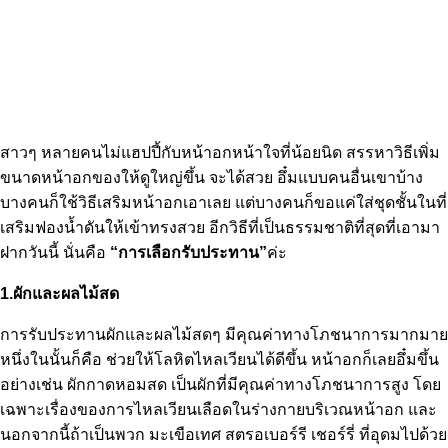
สาวๆ หลายคนไม่แฮปปี้กับหน้าอกหน้าใจที่น้อยนิด สรรหาวิธีเพิ่ม
ขนาดหน้าอกของให้ดูใหญ่ขึ้น จะได้สวย อึ๋มแบบคนอื่นเขาบ้าง
บางคนก็ใช้วิธีเสริมหน้าอกเอาเลย แต่บางคนก็ขอแค่ใส่ชุดชั้นในที่
เสริมฟองน้ำดันให้เข้าทรงสวย อีกวิธีที่เป็นธรรมชาติที่สุดที่เอามา
ฝากวันนี้ นั่นคือ
“การเลือกรับประทาน”
ค่ะ
1.ผักและผลไม้สด
การรับประทานผักและผลไม้สดๆ มีคุณค่าทางโภชนาการมากมาย
หนึ่งในนั้นก็คือ ช่วยให้โลหิตไหลเวียนได้ดีขึ้น หน้าอกก็เลยอึ๋มขึ้น
อย่างเช่น ผักกาดหอมสด เป็นผักที่มีคุณค่าทางโภชนาการสูง โดย
เฉพาะเรื่องของการไหลเวียนเลือดในร่างกายบริเวณหน้าอก และ
นอกจากนี้ถ้าเป็นพวก มะเขือเทศ สตรอเบอร์รี เชอร์รี่ ที่อุดมไปด้วย