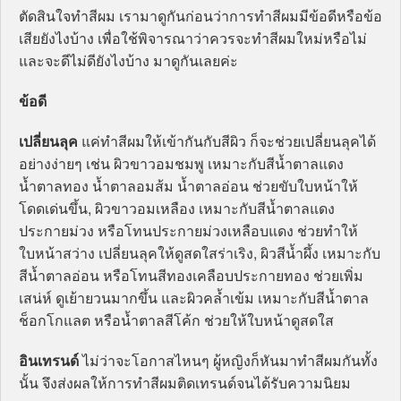
ตัดสินใจทำสีผม เรามาดูกันก่อนว่าการทำสีผมมีข้อดีหรือข้อ
เสียยังไงบ้าง เพื่อใช้พิจารณาว่าควรจะทำสีผมใหม่หรือไม่
และจะดีไม่ดียังไงบ้าง มาดูกันเลยค่ะ
ข้อดี
เปลี่ยนลุค
แค่ทำสีผมให้เข้ากันกับสีผิว ก็จะช่วยเปลี่ยนลุคได้
อย่างง่ายๆ เช่น ผิวขาวอมชมพู เหมาะกับสีน้ำตาลแดง
น้ำตาลทอง น้ำตาลอมส้ม น้ำตาลอ่อน ช่วยขับใบหน้าให้
โดดเด่นขึ้น, ผิวขาวอมเหลือง เหมาะกับสีน้ำตาลแดง
ประกายม่วง หรือโทนประกายม่วงเหลือบแดง ช่วยทำให้
ใบหน้าสว่าง เปลี่ยนลุคให้ดูสดใสร่าเริง, ผิวสีน้ำผึ้ง เหมาะกับ
สีน้ำตาลอ่อน หรือโทนสีทองเคลือบประกายทอง ช่วยเพิ่ม
เสน่ห์ ดูเย้ายวนมากขึ้น และผิวคล้ำเข้ม เหมาะกับสีน้ำตาล
ช็อกโกแลต หรือน้ำตาลสีโค้ก ช่วยให้ใบหน้าดูสดใส
อินเทรนด์
ไม่ว่าจะโอกาสไหนๆ ผู้หญิงก็หันมาทำสีผมกันทั้ง
นั้น จึงส่งผลให้การทำสีผมติดเทรนด์จนได้รับความนิยม