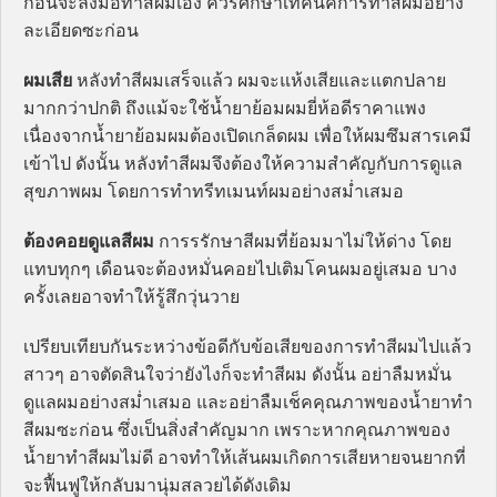
ก่อนจะลงมือทำสีผมเอง ควรศึกษาเทคนิคการทำสีผมอย่าง
ละเอียดซะก่อน
ผมเสีย
หลังทำสีผมเสร็จแล้ว ผมจะแห้งเสียและแตกปลาย
มากกว่าปกติ ถึงแม้จะใช้น้ำยาย้อมผมยี่ห้อดีราคาแพง
เนื่องจากน้ำยาย้อมผมต้องเปิดเกล็ดผม เพื่อให้ผมซึมสารเคมี
เข้าไป ดังนั้น หลังทำสีผมจึงต้องให้ความสำคัญกับการดูแล
สุขภาพผม โดยการทำทรีทเมนท์ผมอย่างสม่ำเสมอ
ต้องคอยดูแลสีผม
การรรักษาสีผมที่ย้อมมาไม่ให้ด่าง โดย
แทบทุกๆ เดือนจะต้องหมั่นคอยไปเติมโคนผมอยู่เสมอ บาง
ครั้งเลยอาจทำให้รู้สึกวุ่นวาย
เปรียบเทียบกันระหว่างข้อดีกับข้อเสียของการทำสีผมไปแล้ว
สาวๆ อาจตัดสินใจว่ายังไงก็จะทำสีผม ดังนั้น อย่าลืมหมั่น
ดูแลผมอย่างสม่ำเสมอ และอย่าลืมเช็คคุณภาพของน้ำยาทำ
สีผมซะก่อน ซึ่งเป็นสิ่งสำคัญมาก เพราะหากคุณภาพของ
น้ำยาทำสีผมไม่ดี อาจทำให้เส้นผมเกิดการเสียหายจนยากที่
จะฟื้นฟูให้กลับมานุ่มสลวยได้ดังเดิม