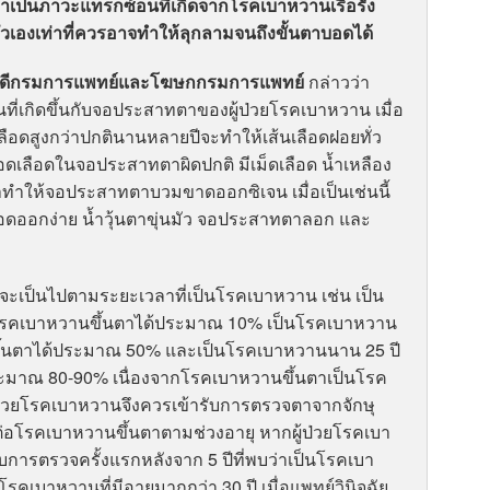
เป็นภาวะแทรกซ้อนที่เกิดจากโรคเบาหวานเรื้อรัง
ัวเองเท่าที่ควรอาจทำให้ลุกลามจนถึงขั้นตาบอดได้
ิบดีกรมการแพทย์และโฆษกกรมการแพทย์
กล่าวว่า
่เกิดขึ้นกับจอประสาทตาของผู้ป่วยโรคเบาหวาน เมื่อ
ือดสูงกว่าปกตินานหลายปีจะทำให้เส้นเลือดฝอยทั่ว
ลอดเลือดในจอประสาทตาผิดปกติ มีเม็ดเลือด น้ำเหลือง
ให้จอประสาทตาบวมขาดออกซิเจน เมื่อเป็นเช่นนี้
ือดออกง่าย น้ำวุ้นตาขุ่นมัว จอประสาทตาลอก และ
จะเป็นไปตามระยะเวลาที่เป็นโรคเบาหวาน เช่น เป็น
รคเบาหวานขึ้นตาได้ประมาณ 10% เป็นโรคเบาหวาน
ึ้นตาได้ประมาณ 50% และเป็นโรคเบาหวานนาน 25 ปี
ะมาณ 80-90% เนื่องจากโรคเบาหวานขึ้นตาเป็นโรค
ู้ป่วยโรคเบาหวานจึงควรเข้ารับการตรวจตาจากจักษุ
งต่อโรคเบาหวานขึ้นตาตามช่วงอายุ หากผู้ป่วยโรคเบา
ับการตรวจครั้งแรกหลังจาก 5 ปีที่พบว่าเป็นโรคเบา
โรคเบาหวานที่มีอายุมากกว่า 30 ปี เมื่อแพทย์วินิจฉัย