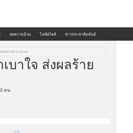
์
ลดความอ้วน
ไลฟ์สไตล์
ข่าวประชาสัมพันธ์
ส่งผลร้ายตาอาจบอด
เบาใจ ส่งผลร้าย
33 คน