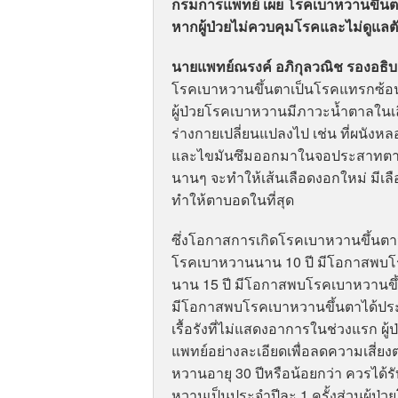
กรมการแพทย์ เผย โรคเบาหวานขึ้นตา
หากผู้ป่วยไม่ควบคุมโรคและไม่ดูแลต
นายแพทย์ณรงค์ อภิกุลวณิช รองอธ
โรคเบาหวานขึ้นตาเป็นโรคแทรกซ้อนที
ผู้ป่วยโรคเบาหวานมีภาวะน้ำตาลในเล
ร่างกายเปลี่ยนแปลงไป เช่น ที่ผนังห
และไขมันซึมออกมาในจอประสาทตาทำ
นานๆ จะทำให้เส้นเลือดงอกใหม่ มีเล
ทำให้ตาบอดในที่สุด
ซึ่งโอกาสการเกิดโรคเบาหวานขึ้นตา
โรคเบาหวานนาน 10 ปี มีโอกาสพบโ
นาน 15 ปี มีโอกาสพบโรคเบาหวานข
มีโอกาสพบโรคเบาหวานขึ้นตาได้ปร
เรื้อรังที่ไม่แสดงอาการในช่วงแรก ผ
แพทย์อย่างละเอียดเพื่อลดความเสี่ย
หวานอายุ 30 ปีหรือน้อยกว่า ควรได้ร
หวานเป็นประจำปีละ 1 ครั้งส่วนผู้ป่วย