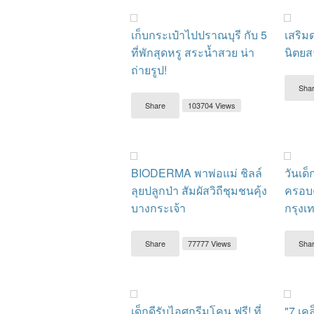
เก็บกระเป๋าไปปราณบุรี กับ 5
เสริมด
ที่พักสุดหรู สระน้ำสวย น่า
นิตยส
ถ่ายรูป!
Sha
Share
103704 Views
BIODERMA พาพ่อแม่ ชิลล์
วันเด็
ลุยปลูกป่า สัมผัสวิถีชุมชนคุ้ง
ครอบคร
บางกระเจ้า
กรุงเ
Share
77777 Views
Sha
เด็กดีรับไอศกรีมโคน ฟรี! ที่
"7 เค