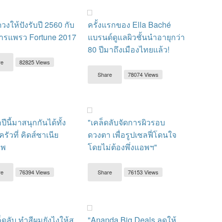
วงให้ปังรับปี 2560 กับ
ครั้งแรกของ Ella Baché
ารแพรว Fortune 2017
แบรนด์ดูแลผิวชั้นนำอายุกว่า
80 ปีมาถึงเมืองไทยแล้ว!
re
82825 Views
Share
78074 Views
กปีนี้มาสนุกกันได้ทั้ง
"เคล็ดลับจัดการผิวรอบ
ัวที่ คิดส์ซาเนีย
ดวงตา เพื่อรูปเซลฟี่โดนใจ
ทพ
โดยไม่ต้องพึ่งแอพฯ"
re
76394 Views
Share
76153 Views
ล็ดลับ ทำสีผมยังไงให้ส
"Ananda Big Deals ลดให้