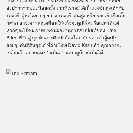
บ้าง ? รองเท้าผ้าใบ ? รองเท้าลอฟท์เฟอร์ ? ยกทรง? ฮ่ะฮะ
ฮ่ะฮ่าาาาาา…. น้อยครั้งมากที่เราจะได้เห็นแฟชั่นถุงเท้ากับ
รองเท้าผู้หญิงสวยๆ อย่าง รองเท้าส้นสูง หรือ รองเท้าส้นเตี้ย
ก็ตาม อาจเพราะดูเหมือนใส่แล้วจะดูเนิร์ดหรือเปล่า? แต่
หากคุณได้ชมภาพแฟชั่นผลงานการสไตลิสท์ของ Kate
Brien ที่จับคู่ ถุงเท้าลายศิลปะก้องโลก กับรองเท้าผู้หญิง
สวยๆ เล่นสีสันสุดเก๋ ที่ถ่ายโดย David Kitz แล้ว คุณอาจจะ
เปลี่ยนใจ อยากแต่งตัวเป็นสาวแนวดูบ้างก็เป็นได้