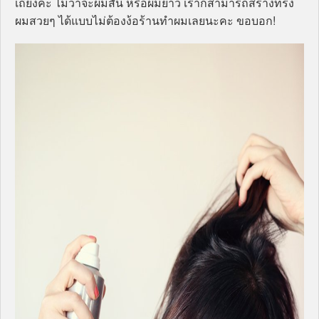
เถียงค่ะ ไม่ว่าจะผมสั้น หรือผมยาว เราก็สามารถสร้างทรง
ผมสวยๆ ได้แบบไม่ต้องง้อร้านทำผมเลยนะคะ ขอบอก!