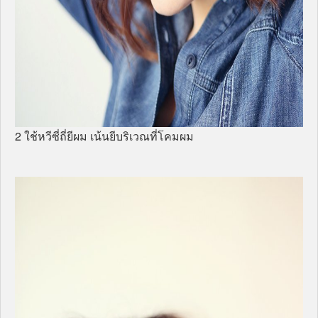
2 ใช้หวีซี่ถี่ยีผม เน้นยีบริเวณที่โคมผม