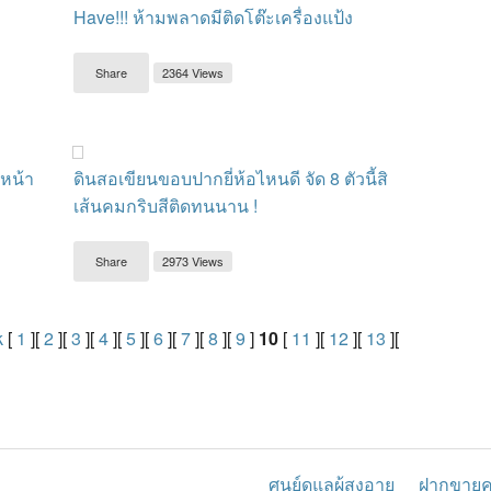
Have!!! ห้ามพลาดมีติดโต๊ะเครื่องแป้ง
Share
2364 Views
ิหน้า
ดินสอเขียนขอบปากยี่ห้อไหนดี จัด 8 ตัวนี้สิ
เส้นคมกริบสีติดทนนาน !
Share
2973 Views
k
[
1
][
2
][
3
][
4
][
5
][
6
][
7
][
8
][
9
]
10
[
11
][
12
][
13
][
ศูนย์ดูแลผู้สูงอายุ
ฝากขาย