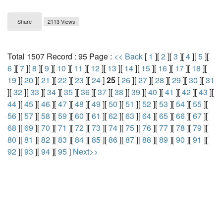
Share
2113 Views
Total 1507 Record : 95 Page :
<< Back
[
1
][
2
][
3
][
4
][
5
][
6
][
7
][
8
][
9
][
10
][
11
][
12
][
13
][
14
][
15
][
16
][
17
][
18
][
19
][
20
][
21
][
22
][
23
][
24
]
25
[
26
][
27
][
28
][
29
][
30
][
31
][
32
][
33
][
34
][
35
][
36
][
37
][
38
][
39
][
40
][
41
][
42
][
43
][
44
][
45
][
46
][
47
][
48
][
49
][
50
][
51
][
52
][
53
][
54
][
55
][
56
][
57
][
58
][
59
][
60
][
61
][
62
][
63
][
64
][
65
][
66
][
67
][
68
][
69
][
70
][
71
][
72
][
73
][
74
][
75
][
76
][
77
][
78
][
79
][
80
][
81
][
82
][
83
][
84
][
85
][
86
][
87
][
88
][
89
][
90
][
91
][
92
][
93
][
94
][
95
]
Next>>