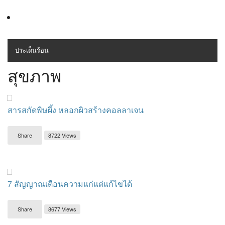
ประเด็นร้อน
MENU
สุขภาพ
สุขภาพ
เครื่องสำอางค์
สารสกัดพิษผึ้ง หลอกผิวสร้างคอลลาเจน
ลดความอ้วน
Share
8722 Views
ไลฟ์สไตล์
ข่าวประชาสัมพันธ์
7 สัญญาณเตือนความแก่แต่แก้ไขได้
Share
8677 Views