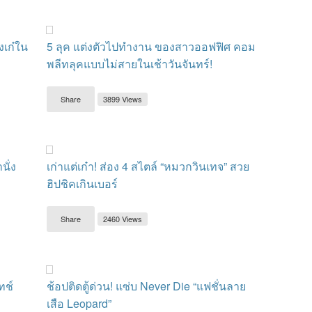
งเก๋ใน
5 ลุค แต่งตัวไปทำงาน ของสาวออฟฟิศ คอม
พลีทลุคแบบไม่สายในเช้าวันจันทร์!
Share
3899 Views
นั่ง
เก่าแต่เก๋า! ส่อง 4 สไตล์ “หมวกวินเทจ” สวย
ฮิปชิคเกินเบอร์
Share
2460 Views
ทช์
ช้อปติดตู้ด่วน! แซ่บ Never Die “แฟชั่นลาย
เสือ Leopard”